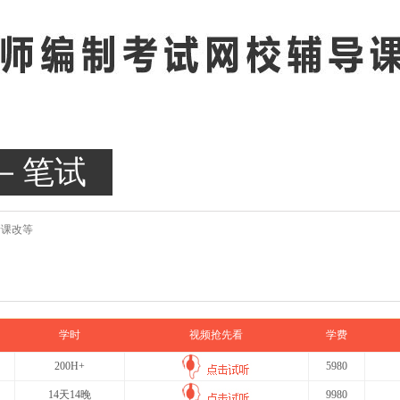
－笔试
新课改等
学时
视频抢先看
学费
200H+
5980
14天14晚
9980