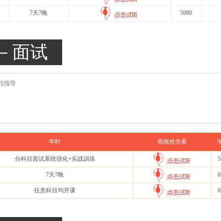
7天7晚
5980
－面试
程指导
学时
视频抢先看
分科目面试系统强化+实战训练
5
7天7晚
6
任意科目均开课
6